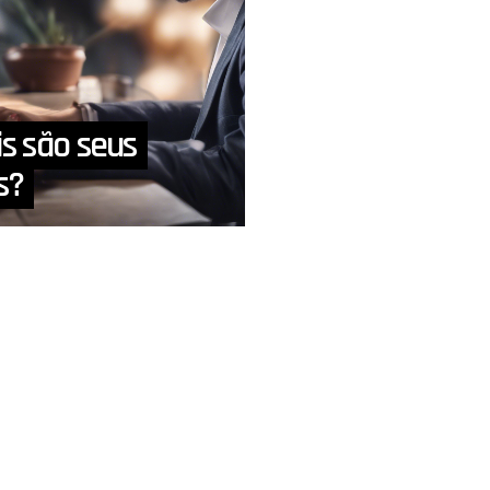
is são seus
s?