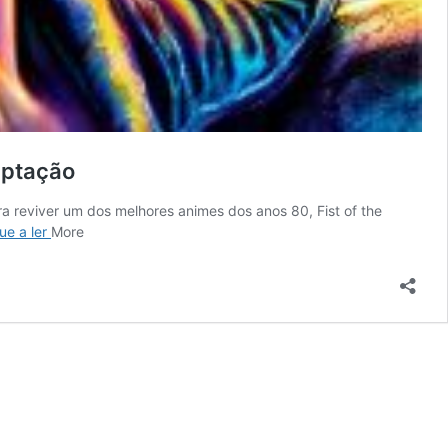
aptação
 reviver um dos melhores animes dos anos 80, Fist of the
Um
ue a ler
More
anime
influente
dos
anos
80
faz
um
retorno
impressionante
com