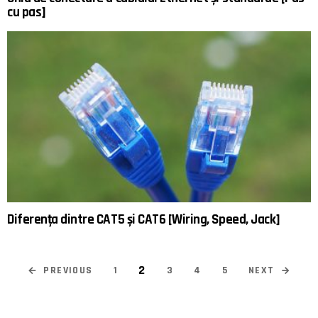
cu pas]
Diferența dintre CAT5 și CAT6 [Wiring, Speed, Jack]
2
PREVIOUS
NEXT
1
3
4
5