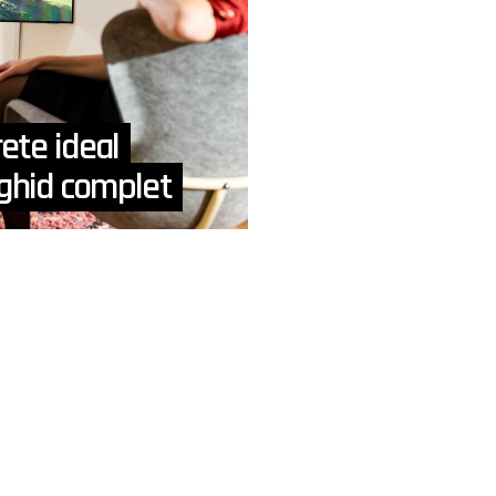
ete ideal
 ghid complet