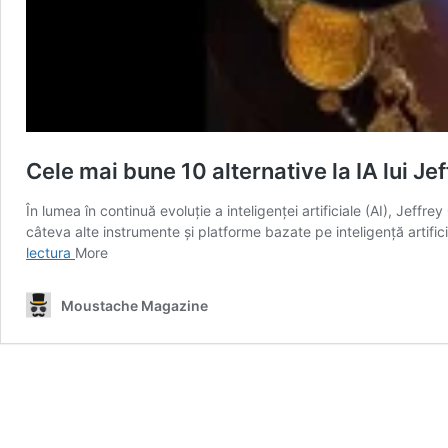
Cele mai bune 10 alternative la IA lui Je
În lumea în continuă evoluție a inteligenței artificiale (AI), Jeffr
câteva alte instrumente și platforme bazate pe inteligență artifici
Cele
lectura
More
mai
bune
Moustache Magazine
10
alternative
la
IA
lui
Jeffrey
Celavie