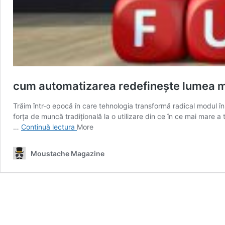
cum automatizarea redefinește lumea m
Trăim într-o epocă în care tehnologia transformă radical modul î
forța de muncă tradițională la o utilizare din ce în ce mai mare a t
cum
…
Continuă lectura
More
automatizarea
redefinește
Moustache Magazine
lumea
muncii