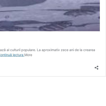
ză al culturii populare. La aproximativ zece ani de la crearea
NASA
ontinuă lectura
More
explică
de
ce
Snoopy
se
întoarce
în
spațiu
la
bordul