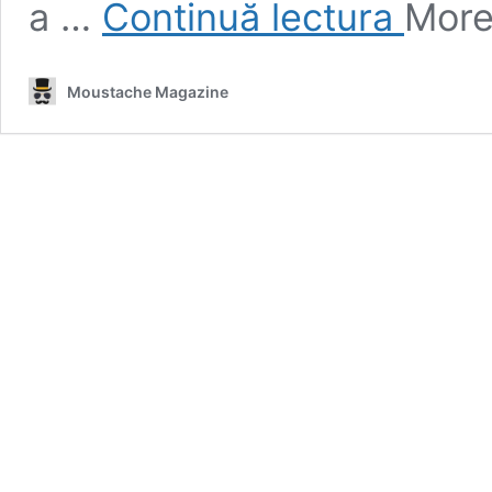
a …
Continuă lectura
Mor
Blomkamp
este
regizorul
Moustache Magazine
ideal
pentru
reboot-
ul
Terminator.