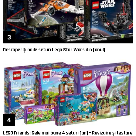
Descoperiți noile seturi Lego Star Wars din [anul]
LEGO Friends: Cele mai bune 4 seturi [an] – Revizuire și testare