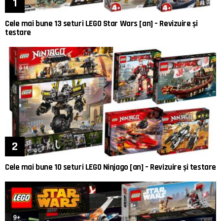
Cele mai bune 13 seturi LEGO Star Wars [an] – Revizuire și
testare
Cele mai bune 10 seturi LEGO Ninjago [an] – Revizuire și testare