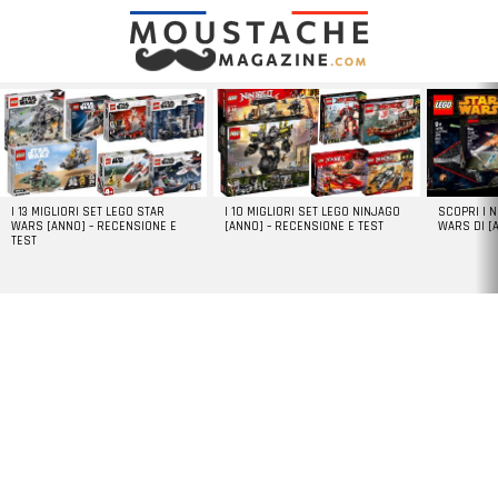
LATEST
STORIES
I 13 MIGLIORI SET LEGO STAR
I 10 MIGLIORI SET LEGO NINJAGO
SCOPRI I 
WARS [ANNO] – RECENSIONE E
[ANNO] – RECENSIONE E TEST
WARS DI [
TEST