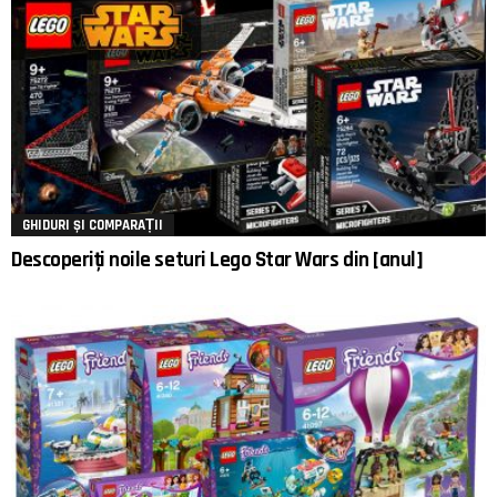
GHIDURI ȘI COMPARAȚII
Descoperiți noile seturi Lego Star Wars din [anul]