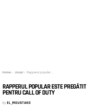
You are here:
Home
Jocuri
Rapperul popular este pregătit pentru Call of Duty
RAPPERUL POPULAR ESTE PREGĂTIT
PENTRU CALL OF DUTY
by
EL_MOUSTAKO