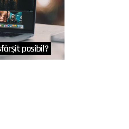
fârșit posibil?