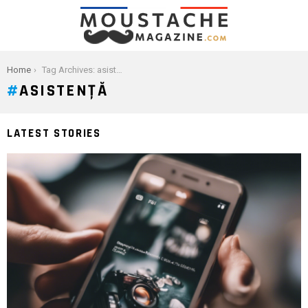
You are here:
Home
Tag Archives: asistenţă
ASISTENŢĂ
LATEST STORIES