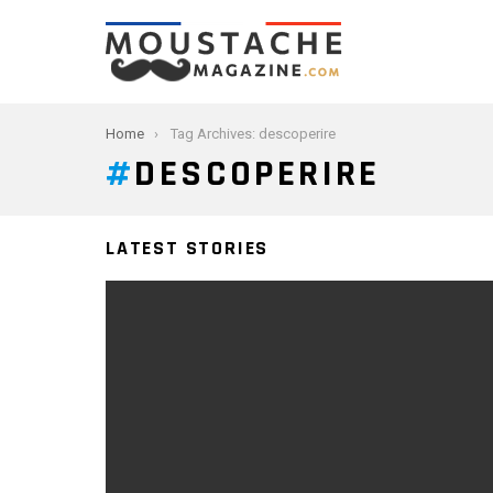
You are here:
Home
Tag Archives: descoperire
DESCOPERIRE
LATEST STORIES