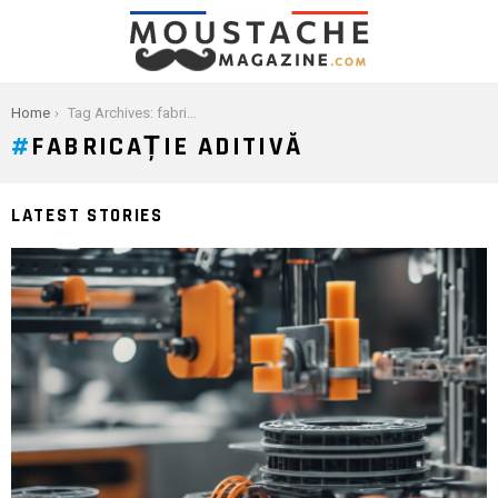
You are here:
Home
Tag Archives: fabricație aditivă
FABRICAȚIE ADITIVĂ
LATEST STORIES