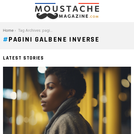
You are here:
Home
Tag Archives: pagini galbene inverse
PAGINI GALBENE INVERSE
LATEST STORIES