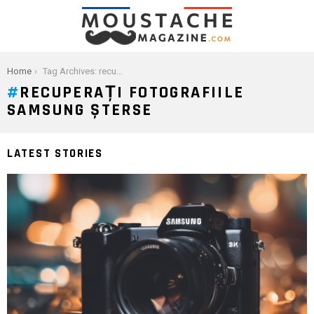
You are here:
Home
Tag Archives: recuperați fotografiile Samsung șterse
RECUPERAȚI FOTOGRAFIILE
SAMSUNG ȘTERSE
LATEST STORIES