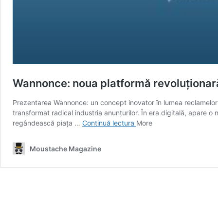
Wannonce: noua platformă revoluționară
Prezentarea Wannonce: un concept inovator în lumea reclamelor cla
transformat radical industria anunțurilor. În era digitală, apare 
Wannonce:
regândească piața …
Continuă lectura
More
noua
platformă
Moustache Magazine
revoluționară
de
anunțuri
clasificate?