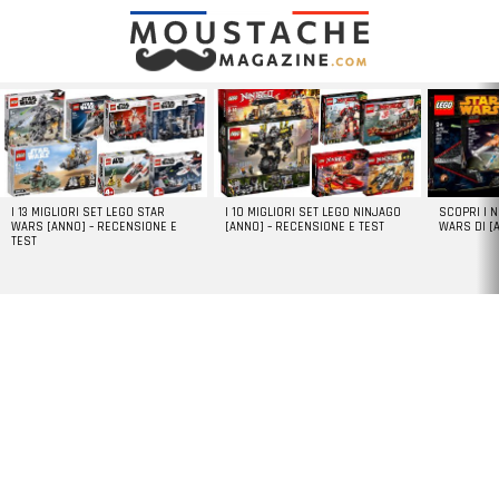
LATEST
STORIES
I 13 MIGLIORI SET LEGO STAR
I 10 MIGLIORI SET LEGO NINJAGO
SCOPRI I 
WARS [ANNO] – RECENSIONE E
[ANNO] – RECENSIONE E TEST
WARS DI [
TEST