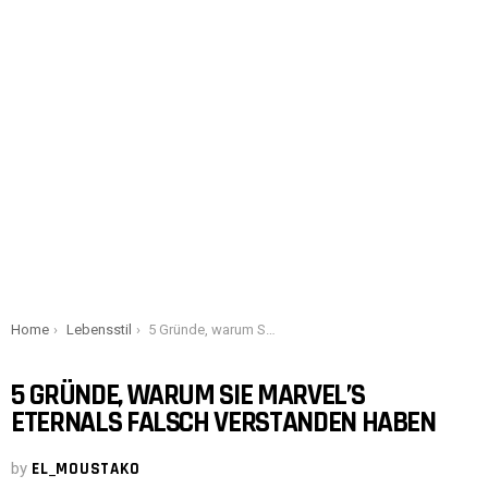
You are here:
Home
Lebensstil
5 Gründe, warum Sie Marvel’s Eternals falsch verstanden haben
5 GRÜNDE, WARUM SIE MARVEL’S
ETERNALS FALSCH VERSTANDEN HABEN
by
EL_MOUSTAKO