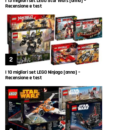
I 13 migliori set LEGO Star Wars [anno] –
Recensione e test
I 10 migliori set LEGO Ninjago [anno] –
Recensione e test