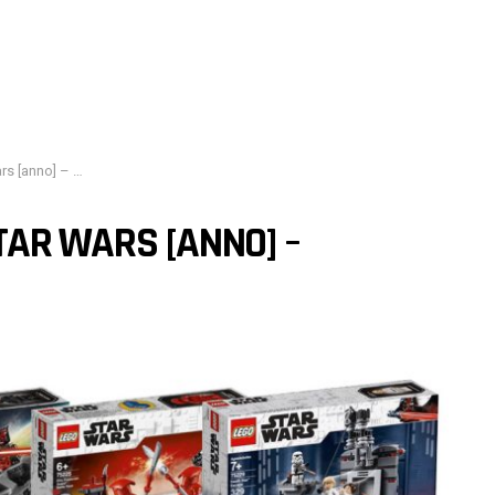
Recensione e test
STAR WARS [ANNO] –