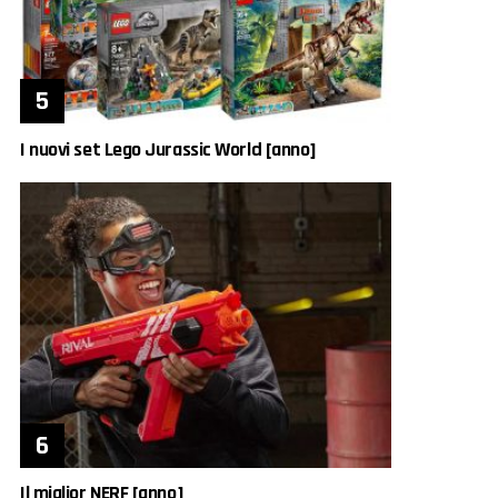
I nuovi set Lego Jurassic World [anno]
Il miglior NERF [anno]