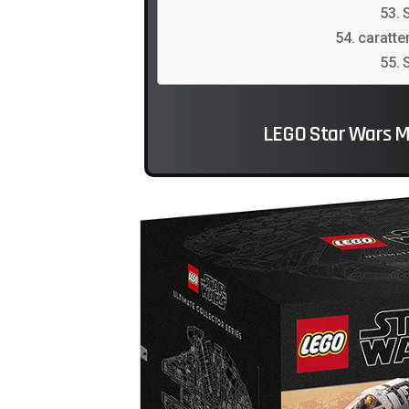
caratter
LEGO Star Wars Mi