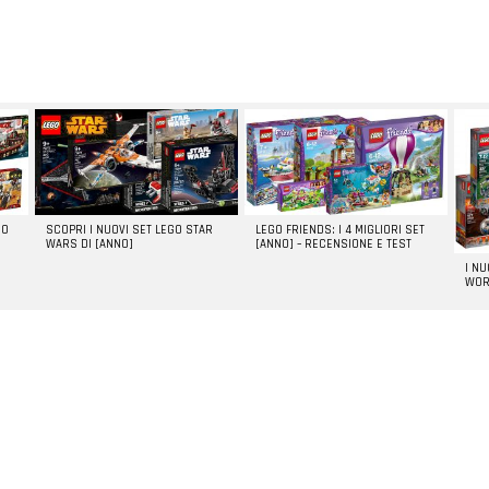
GO
SCOPRI I NUOVI SET LEGO STAR
LEGO FRIENDS: I 4 MIGLIORI SET
WARS DI [ANNO]
[ANNO] – RECENSIONE E TEST
I N
WOR