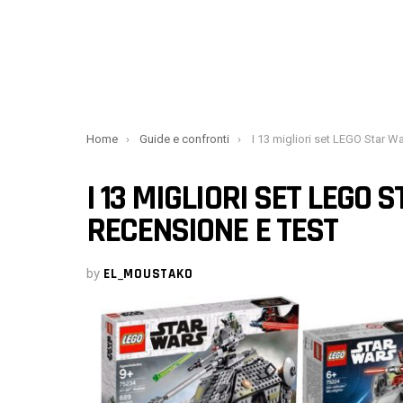
You are here:
Home
Guide e confronti
I 13 migliori set LEGO Star Wars [anno] – 
I 13 MIGLIORI SET LEGO 
RECENSIONE E TEST
by
EL_MOUSTAKO