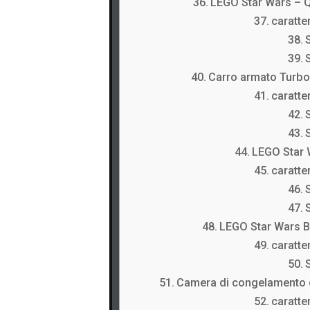
LEGO Star Wars – 
caratter
Carro armato Turbo
caratter
LEGO Star 
caratter
LEGO Star Wars B
caratter
Camera di congelamento 
caratter