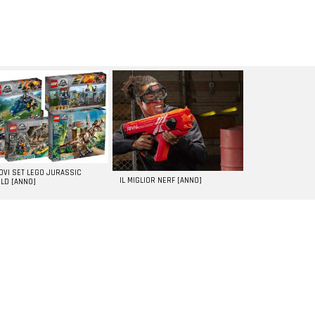
UOVI SET LEGO JURASSIC
IL MIGLIOR NERF [ANNO]
LD [ANNO]