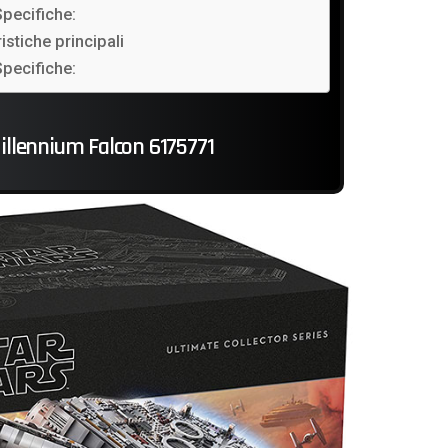
Specifiche:
istiche principali
Specifiche:
llennium Falcon 6175771