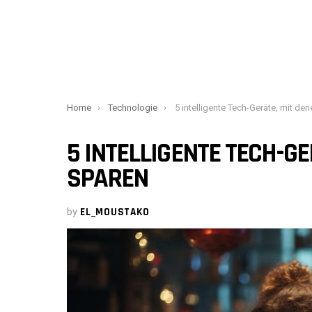
You are here:
Home
Technologie
5 intelligente Tech-Geräte, mit denen Sie Gel
5 INTELLIGENTE TECH-GE
SPAREN
by
EL_MOUSTAKO