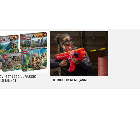
UOVI SET LEGO JURASSIC
IL MIGLIOR NERF [ANNO]
LD [ANNO]