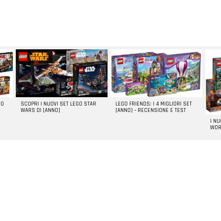
GO
SCOPRI I NUOVI SET LEGO STAR
LEGO FRIENDS: I 4 MIGLIORI SET
WARS DI [ANNO]
[ANNO] – RECENSIONE E TEST
I N
WOR