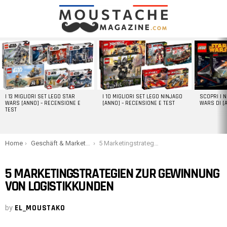
LATEST
STORIES
I 13 MIGLIORI SET LEGO STAR
I 10 MIGLIORI SET LEGO NINJAGO
SCOPRI I 
WARS [ANNO] – RECENSIONE E
[ANNO] – RECENSIONE E TEST
WARS DI [
TEST
You are here:
Home
Geschäft & Marketing
5 Marketingstrategien zur Gewinnung von Logistikkunden
5 MARKETINGSTRATEGIEN ZUR GEWINNUNG
VON LOGISTIKKUNDEN
by
EL_MOUSTAKO