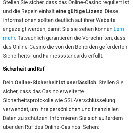
Stellen Sie sicher, dass das Online-Casino reguliert ist
und die Regeln einhält
eine gültige Lizenz
. Diese
Informationen sollten deutlich auf ihrer Website
angezeigt werden, damit Sie sie sehen können
Lern
mehr
. Tatsächlich garantieren die Vorschriften, dass
das Online-Casino die von den Behörden geforderten
Sicherheits- und Fairnessstandards erfüllt.
Sicherheit und Ruf
Dein
Online-Sicherheit ist unerlässlich
. Stellen Sie
sicher, dass das Casino erweiterte
Sicherheitsprotokolle wie SSL-Verschlüsselung
verwendet, um Ihre persönlichen und finanziellen
Daten zu schützen. Informieren Sie sich außerdem
über den Ruf des Online-Casinos. Sehen: