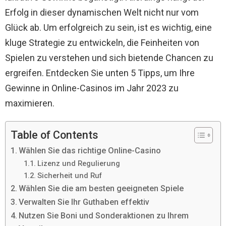
Erfolg in dieser dynamischen Welt nicht nur vom
Glück ab. Um erfolgreich zu sein, ist es wichtig, eine
kluge Strategie zu entwickeln, die Feinheiten von
Spielen zu verstehen und sich bietende Chancen zu
ergreifen. Entdecken Sie unten 5 Tipps, um Ihre
Gewinne in Online-Casinos im Jahr 2023 zu
maximieren.
Table of Contents
Wählen Sie das richtige Online-Casino
Lizenz und Regulierung
Sicherheit und Ruf
Wählen Sie die am besten geeigneten Spiele
Verwalten Sie Ihr Guthaben effektiv
Nutzen Sie Boni und Sonderaktionen zu Ihrem