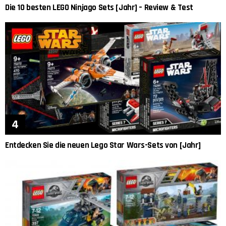
Die 10 besten LEGO Ninjago Sets [Jahr] – Review & Test
Entdecken Sie die neuen Lego Star Wars-Sets von [Jahr]