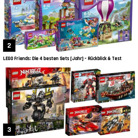
LEGO Friends: Die 4 besten Sets [Jahr] – Rückblick & Test