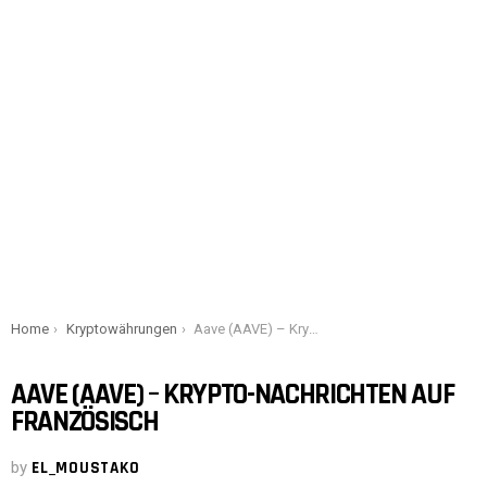
You are here:
Home
Kryptowährungen
Aave (AAVE) – Krypto-Nachrichten auf Französisch
AAVE (AAVE) – KRYPTO-NACHRICHTEN AUF
FRANZÖSISCH
by
EL_MOUSTAKO