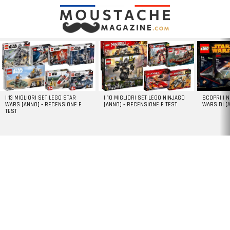
LATEST
STORIES
I 13 MIGLIORI SET LEGO STAR
I 10 MIGLIORI SET LEGO NINJAGO
SCOPRI I 
WARS [ANNO] – RECENSIONE E
[ANNO] – RECENSIONE E TEST
WARS DI [
TEST