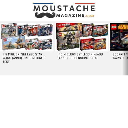
LATEST
STORIES
I 13 MIGLIORI SET LEGO STAR
I 10 MIGLIORI SET LEGO NINJAGO
SCOPRI I 
WARS [ANNO] – RECENSIONE E
[ANNO] – RECENSIONE E TEST
WARS DI [
TEST