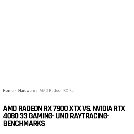
You are here:
Home
Hardware
AMD Radeon RX 7900 XTX vs. NVIDIA RTX 4080 33 Gaming- und Raytracing-Benchmarks
AMD RADEON RX 7900 XTX VS. NVIDIA RTX
4080 33 GAMING- UND RAYTRACING-
BENCHMARKS