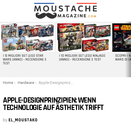
LATEST
STORIES
I 13 MIGLIORI SET LEGO STAR
I 10 MIGLIORI SET LEGO NINJAGO
SCOPRI I 
WARS [ANNO] – RECENSIONE E
[ANNO] – RECENSIONE E TEST
WARS DI [
TEST
You are here:
Home
Hardware
Apple-Designprinzipien: Wenn Technologie auf Ästhetik trifft
APPLE-DESIGNPRINZIPIEN: WENN
TECHNOLOGIE AUF ÄSTHETIK TRIFFT
by
EL_MOUSTAKO