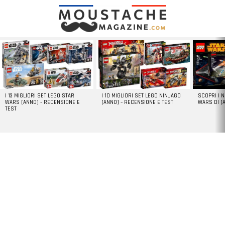
LATEST
STORIES
I 13 MIGLIORI SET LEGO STAR
I 10 MIGLIORI SET LEGO NINJAGO
SCOPRI I 
WARS [ANNO] – RECENSIONE E
[ANNO] – RECENSIONE E TEST
WARS DI [
TEST