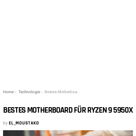
You are here:
Home
Technologie
Bestes Motherboard für Ryzen 9 5950X
BESTES MOTHERBOARD FÜR RYZEN 9 5950X
by
EL_MOUSTAKO