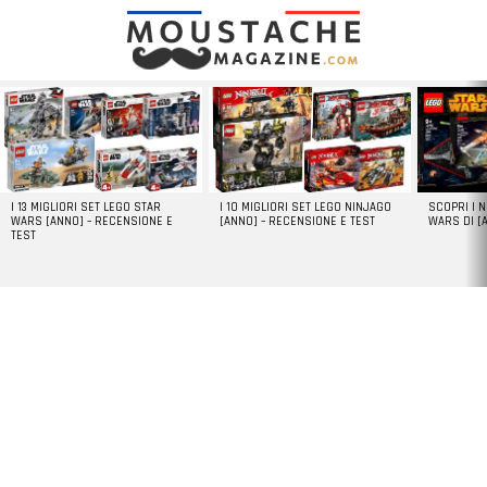
LATEST
STORIES
I 13 MIGLIORI SET LEGO STAR
I 10 MIGLIORI SET LEGO NINJAGO
SCOPRI I 
WARS [ANNO] – RECENSIONE E
[ANNO] – RECENSIONE E TEST
WARS DI [
TEST