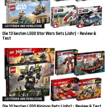
LEITFÄDEN UND VERGLEICHE
Die 13 besten LEGO Star Wars Sets [Jahr] – Review &
Test
LEITFÄDEN UND VERGLEICHE
Die 10 besten LEGO Ninjago Sets [Jahr] – Review & Test