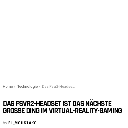
You are here:
Home
Technologie
Das Psvr2-Headset ist das nächste große Ding im Virtual-Reality-Gaming
DAS PSVR2-HEADSET IST DAS NÄCHSTE
GROSSE DING IM VIRTUAL-REALITY-GAMING
by
EL_MOUSTAKO