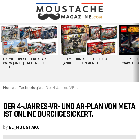
LATEST
STORIES
I 13 MIGLIORI SET LEGO STAR
I 10 MIGLIORI SET LEGO NINJAGO
SCOPRI I 
WARS [ANNO] – RECENSIONE E
[ANNO] – RECENSIONE E TEST
WARS DI [
TEST
You are here:
Home
Technologie
Der 4-Jahres-VR- und AR-Plan von Meta ist online durchgesickert.
DER 4-JAHRES-VR- UND AR-PLAN VON META
IST ONLINE DURCHGESICKERT.
by
EL_MOUSTAKO