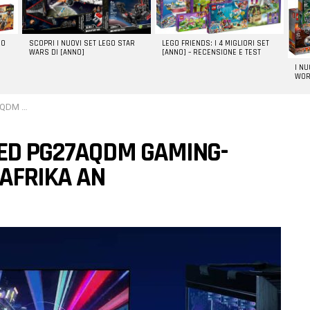
GO
SCOPRI I NUOVI SET LEGO STAR
LEGO FRIENDS: I 4 MIGLIORI SET
WARS DI [ANNO]
[ANNO] – RECENSIONE E TEST
I N
WOR
dafrika an
LED PG27AQDM GAMING-
AFRIKA AN