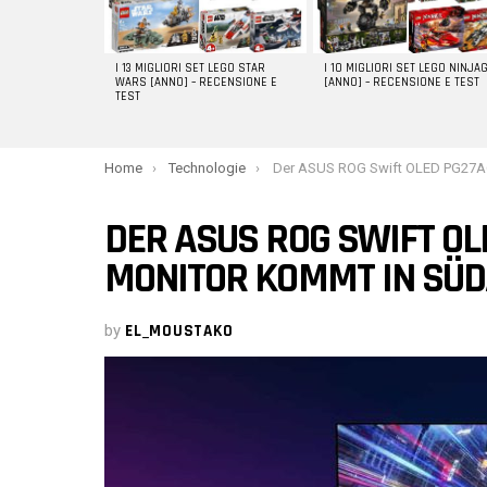
I 13 MIGLIORI SET LEGO STAR
I 10 MIGLIORI SET LEGO NINJA
WARS [ANNO] – RECENSIONE E
[ANNO] – RECENSIONE E TEST
TEST
You are here:
Home
Technologie
Der ASUS ROG Swift OLED PG27AQDM Gaming-Monitor kommt in Sü
DER ASUS ROG SWIFT O
MONITOR KOMMT IN SÜD
by
EL_MOUSTAKO