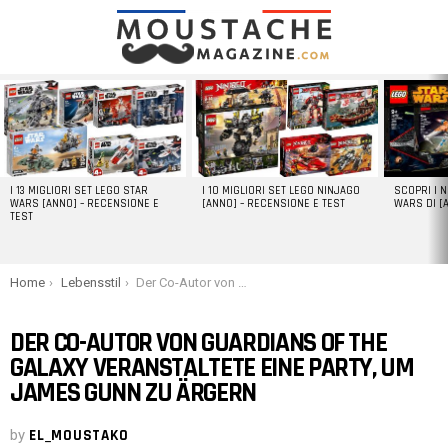
LATEST
STORIES
I 13 MIGLIORI SET LEGO STAR
I 10 MIGLIORI SET LEGO NINJAGO
SCOPRI I 
WARS [ANNO] – RECENSIONE E
[ANNO] – RECENSIONE E TEST
WARS DI [
TEST
You are here:
Home
Lebensstil
Der Co-Autor von Guardians of the Galaxy veranstaltete eine Party, um James Gunn zu ärgern
DER CO-AUTOR VON GUARDIANS OF THE
GALAXY VERANSTALTETE EINE PARTY, UM
JAMES GUNN ZU ÄRGERN
by
EL_MOUSTAKO