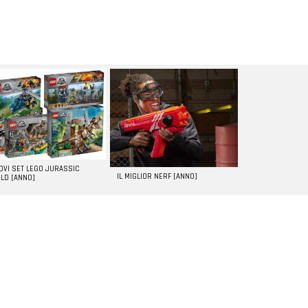
UOVI SET LEGO JURASSIC
IL MIGLIOR NERF [ANNO]
LD [ANNO]