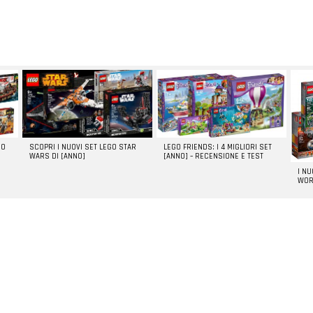
GO
SCOPRI I NUOVI SET LEGO STAR
LEGO FRIENDS: I 4 MIGLIORI SET
WARS DI [ANNO]
[ANNO] – RECENSIONE E TEST
I N
WOR