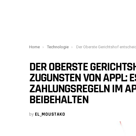
You are here:
Home
Technologie
Der Oberste Gerichtshof entscheidet zugunsten von Appl: Es kann die Zahlungsregeln im App Store vor
DER OBERSTE GERICHTS
ZUGUNSTEN VON APPL: E
ZAHLUNGSREGELN IM AP
BEIBEHALTEN
by
EL_MOUSTAKO