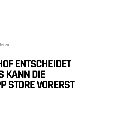
erst beibehalten
HOF ENTSCHEIDET
S KANN DIE
P STORE VORERST