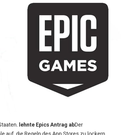
Staaten.
lehnte Epics Antrag ab
Der
le auf, die Regeln des App Stores zu lockern.