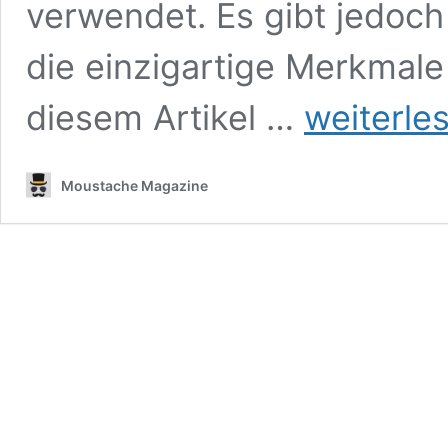
verwendet. Es gibt jedoch
die einzigartige Merkmale
Die
diesem Artikel …
weiterle
10
besten
Alternativen
Moustache Magazine
zu
Reflect
Face
Swap
und
ähnlichen
Websites
[2023]