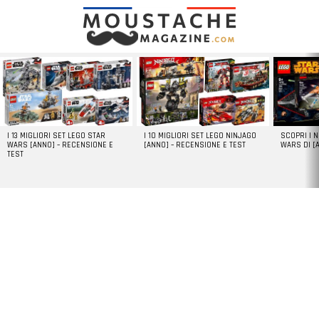
LATEST
STORIES
I 13 MIGLIORI SET LEGO STAR
I 10 MIGLIORI SET LEGO NINJAGO
SCOPRI I 
WARS [ANNO] – RECENSIONE E
[ANNO] – RECENSIONE E TEST
WARS DI [
TEST