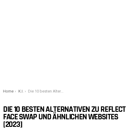
You are here:
Home
K.I.
Die 10 besten Alternativen zu Reflect Face Swap und ähnlichen Websites [2023]
DIE 10 BESTEN ALTERNATIVEN ZU REFLECT
FACE SWAP UND ÄHNLICHEN WEBSITES
[2023]