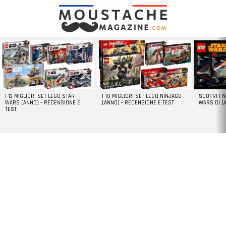
LATEST
STORIES
I 13 MIGLIORI SET LEGO STAR
I 10 MIGLIORI SET LEGO NINJAGO
SCOPRI I 
WARS [ANNO] – RECENSIONE E
[ANNO] – RECENSIONE E TEST
WARS DI [
TEST