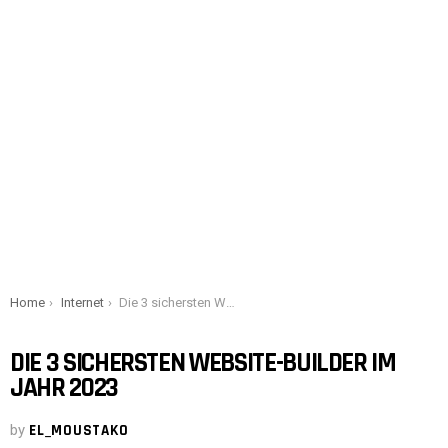
You are here:
Home
Internet
Die 3 sichersten Website-Builder im Jahr 2023
DIE 3 SICHERSTEN WEBSITE-BUILDER IM
JAHR 2023
by
EL_MOUSTAKO