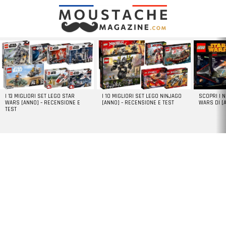
LATEST
STORIES
I 13 MIGLIORI SET LEGO STAR
I 10 MIGLIORI SET LEGO NINJAGO
SCOPRI I 
WARS [ANNO] – RECENSIONE E
[ANNO] – RECENSIONE E TEST
WARS DI [
TEST