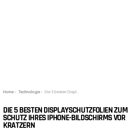
You are here:
Home
Technologie
Die 5 besten Displayschutzfolien zum Schutz Ihres iPhone-Bildschirms vor Kratzern
DIE 5 BESTEN DISPLAYSCHUTZFOLIEN ZUM
SCHUTZ IHRES IPHONE-BILDSCHIRMS VOR
KRATZERN