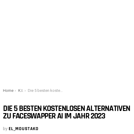
You are here:
Home
K.I.
Die 5 besten kostenlosen Alternativen zu FaceSwapper AI im Jahr 2023
DIE 5 BESTEN KOSTENLOSEN ALTERNATIVEN
ZU FACESWAPPER AI IM JAHR 2023
by
EL_MOUSTAKO