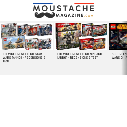
LATEST
STORIES
I 13 MIGLIORI SET LEGO STAR
I 10 MIGLIORI SET LEGO NINJAGO
SCOPRI I 
WARS [ANNO] – RECENSIONE E
[ANNO] – RECENSIONE E TEST
WARS DI [
TEST