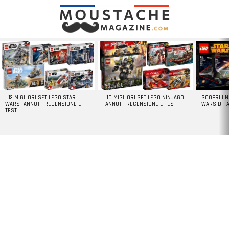
LATEST
STORIES
I 13 MIGLIORI SET LEGO STAR
I 10 MIGLIORI SET LEGO NINJAGO
SCOPRI I 
WARS [ANNO] – RECENSIONE E
[ANNO] – RECENSIONE E TEST
WARS DI [
TEST