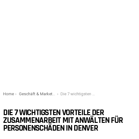
You are here:
Home
Geschäft & Marketing
Die 7 wichtigsten Vorteile der Zusammenarbeit mit Anwälten für Personenschäden in Denver
DIE 7 WICHTIGSTEN VORTEILE DER
ZUSAMMENARBEIT MIT ANWÄLTEN FÜR
PERSONENSCHÄDEN IN DENVER