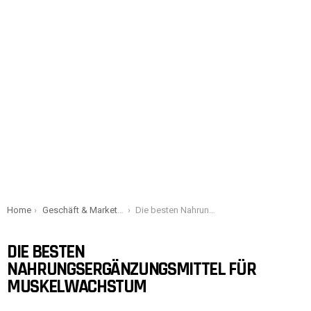
You are here:
Home
Geschäft & Marketing
Die besten Nahrungsergänzungsmittel für Muskelwachstum
DIE BESTEN
NAHRUNGSERGÄNZUNGSMITTEL FÜR
MUSKELWACHSTUM