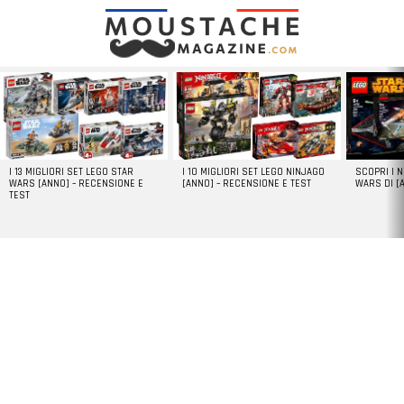
LATEST
STORIES
I 13 MIGLIORI SET LEGO STAR
I 10 MIGLIORI SET LEGO NINJAGO
SCOPRI I 
WARS [ANNO] – RECENSIONE E
[ANNO] – RECENSIONE E TEST
WARS DI [
TEST