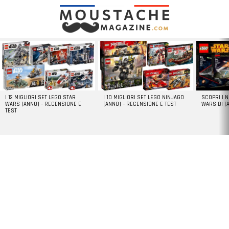
LATEST
STORIES
I 13 MIGLIORI SET LEGO STAR
I 10 MIGLIORI SET LEGO NINJAGO
SCOPRI I 
WARS [ANNO] – RECENSIONE E
[ANNO] – RECENSIONE E TEST
WARS DI [
TEST