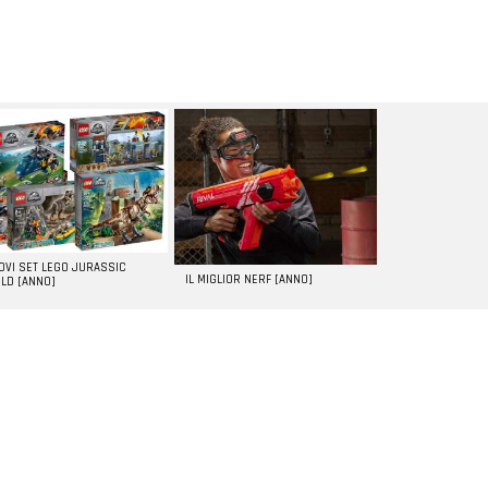
UOVI SET LEGO JURASSIC
IL MIGLIOR NERF [ANNO]
LD [ANNO]