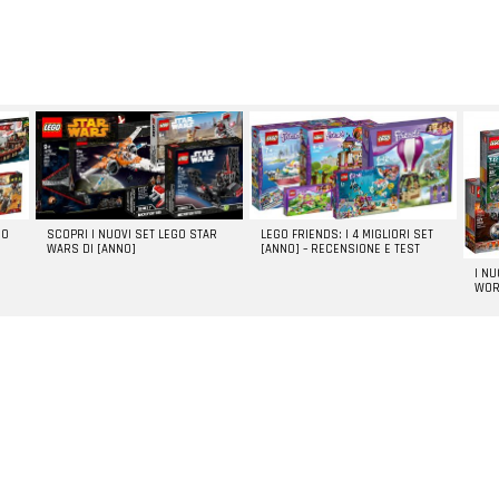
GO
SCOPRI I NUOVI SET LEGO STAR
LEGO FRIENDS: I 4 MIGLIORI SET
WARS DI [ANNO]
[ANNO] – RECENSIONE E TEST
I N
WOR