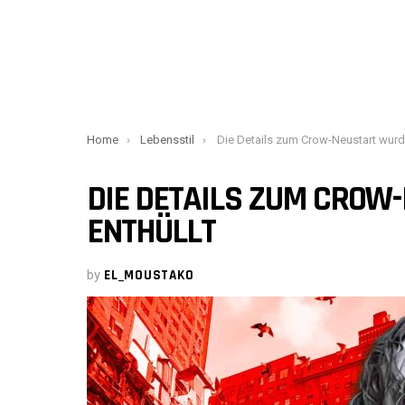
You are here:
Home
Lebensstil
Die Details zum Crow-Neustart wurden ent
DIE DETAILS ZUM CROW
ENTHÜLLT
by
EL_MOUSTAKO