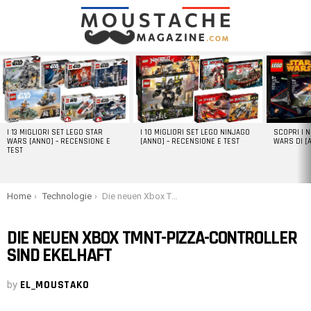
LATEST
STORIES
I 13 MIGLIORI SET LEGO STAR
I 10 MIGLIORI SET LEGO NINJAGO
SCOPRI I 
WARS [ANNO] – RECENSIONE E
[ANNO] – RECENSIONE E TEST
WARS DI [
TEST
You are here:
Home
Technologie
Die neuen Xbox TMNT-Pizza-Controller sind ekelhaft
DIE NEUEN XBOX TMNT-PIZZA-CONTROLLER
SIND EKELHAFT
by
EL_MOUSTAKO