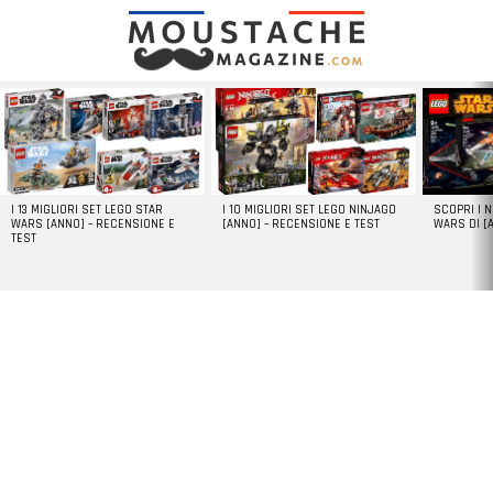
LATEST
STORIES
I 13 MIGLIORI SET LEGO STAR
I 10 MIGLIORI SET LEGO NINJAGO
SCOPRI I 
WARS [ANNO] – RECENSIONE E
[ANNO] – RECENSIONE E TEST
WARS DI [
TEST