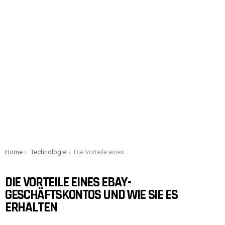
You are here:
Home
Technologie
Die Vorteile eines eBay-Geschäftskontos und wie Sie es erhalten
DIE VORTEILE EINES EBAY-
GESCHÄFTSKONTOS UND WIE SIE ES
ERHALTEN