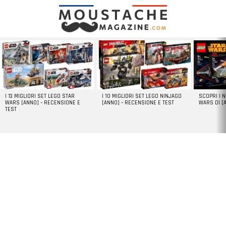
LATEST
STORIES
I 13 MIGLIORI SET LEGO STAR
I 10 MIGLIORI SET LEGO NINJAGO
SCOPRI I 
WARS [ANNO] – RECENSIONE E
[ANNO] – RECENSIONE E TEST
WARS DI [
TEST