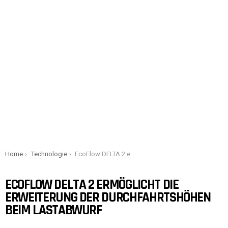
You are here:
Home
Technologie
EcoFlow DELTA 2 ermöglicht die Erweiterung der Durchfahrtshöhen beim Lastabwurf
ECOFLOW DELTA 2 ERMÖGLICHT DIE
ERWEITERUNG DER DURCHFAHRTSHÖHEN
BEIM LASTABWURF