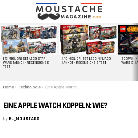
LATEST
STORIES
I 13 MIGLIORI SET LEGO STAR
I 10 MIGLIORI SET LEGO NINJAGO
SCOPRI I 
WARS [ANNO] – RECENSIONE E
[ANNO] – RECENSIONE E TEST
WARS DI [
TEST
You are here:
Home
Technologie
Eine Apple Watch koppeln: Wie?
EINE APPLE WATCH KOPPELN: WIE?
by
EL_MOUSTAKO