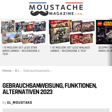
LATEST
STORIES
I 13 MIGLIORI SET LEGO STAR
I 10 MIGLIORI SET LEGO NINJAGO
SCOPRI I 
WARS [ANNO] – RECENSIONE E
[ANNO] – RECENSIONE E TEST
WARS DI [
TEST
You are here:
Home
K.I.
Gebrauchsanweisung, Funktionen, Alternativen 2023
GEBRAUCHSANWEISUNG, FUNKTIONEN,
ALTERNATIVEN 2023
by
EL_MOUSTAKO