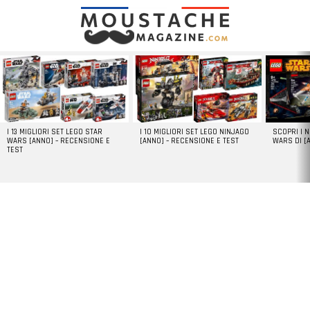
LATEST
STORIES
I 13 MIGLIORI SET LEGO STAR
I 10 MIGLIORI SET LEGO NINJAGO
SCOPRI I 
WARS [ANNO] – RECENSIONE E
[ANNO] – RECENSIONE E TEST
WARS DI [
TEST