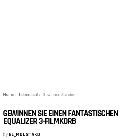
You are here:
Home
Lebensstil
Gewinnen Sie einen fantastischen Equalizer 3-Filmkorb
GEWINNEN SIE EINEN FANTASTISCHEN
EQUALIZER 3-FILMKORB
by
EL_MOUSTAKO