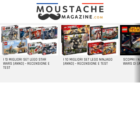
LATEST
STORIES
I 13 MIGLIORI SET LEGO STAR
I 10 MIGLIORI SET LEGO NINJAGO
SCOPRI I 
WARS [ANNO] – RECENSIONE E
[ANNO] – RECENSIONE E TEST
WARS DI [
TEST