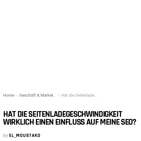
You are here:
Home
Geschäft & Marketing
Hat die Seitenladegeschwindigkeit wirklich einen Einfluss auf meine SEO?
HAT DIE SEITENLADEGESCHWINDIGKEIT
WIRKLICH EINEN EINFLUSS AUF MEINE SEO?
by
EL_MOUSTAKO