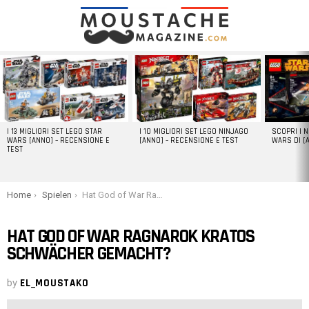
LATEST
STORIES
I 13 MIGLIORI SET LEGO STAR
I 10 MIGLIORI SET LEGO NINJAGO
SCOPRI I 
WARS [ANNO] – RECENSIONE E
[ANNO] – RECENSIONE E TEST
WARS DI [
TEST
You are here:
Home
Spielen
Hat God of War Ragnarok Kratos schwächer gemacht?
HAT GOD OF WAR RAGNAROK KRATOS
SCHWÄCHER GEMACHT?
by
EL_MOUSTAKO