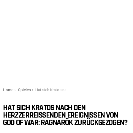
You are here:
Home
Spielen
Hat sich Kratos nach den herzzerreißenden Ereignissen von God of War: Ragnarök zurückgezogen?
HAT SICH KRATOS NACH DEN
HERZZERREISSENDEN EREIGNISSEN VON G
OD OF WAR: RAGNARÖK ZURÜCKGEZOGEN?