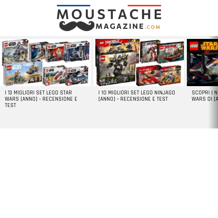
LATEST
STORIES
I 13 MIGLIORI SET LEGO STAR
I 10 MIGLIORI SET LEGO NINJAGO
SCOPRI I 
WARS [ANNO] – RECENSIONE E
[ANNO] – RECENSIONE E TEST
WARS DI [
TEST