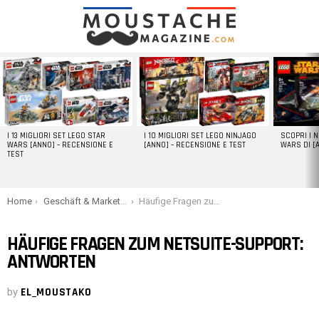
LATEST
STORIES
I 13 MIGLIORI SET LEGO STAR
I 10 MIGLIORI SET LEGO NINJAGO
SCOPRI I 
WARS [ANNO] – RECENSIONE E
[ANNO] – RECENSIONE E TEST
WARS DI [
TEST
You are here:
Home
Geschäft & Marketing
Häufige Fragen zum NetSuite-Support: Antworten
HÄUFIGE FRAGEN ZUM NETSUITE-SUPPORT:
ANTWORTEN
by
EL_MOUSTAKO