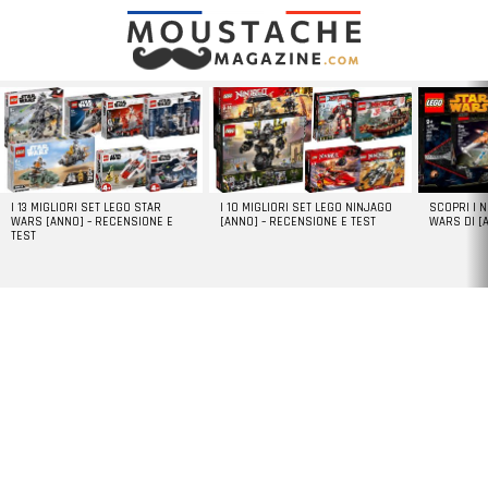
LATEST
STORIES
I 13 MIGLIORI SET LEGO STAR
I 10 MIGLIORI SET LEGO NINJAGO
SCOPRI I 
WARS [ANNO] – RECENSIONE E
[ANNO] – RECENSIONE E TEST
WARS DI [
TEST