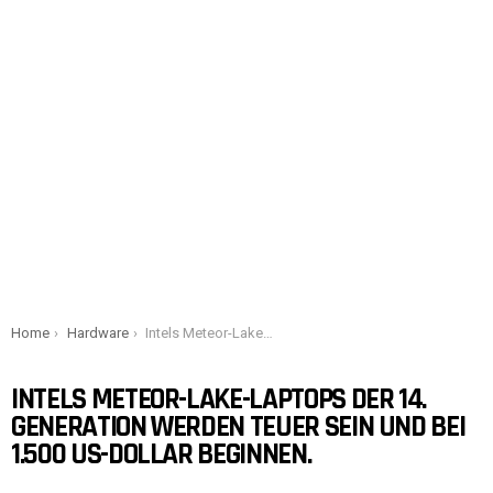
You are here:
Home
Hardware
Intels Meteor-Lake-Laptops der 14. Generation werden teuer sein und bei 1.500 US-Dollar beginnen.
INTELS METEOR-LAKE-LAPTOPS DER 14.
GENERATION WERDEN TEUER SEIN UND BEI
1.500 US-DOLLAR BEGINNEN.